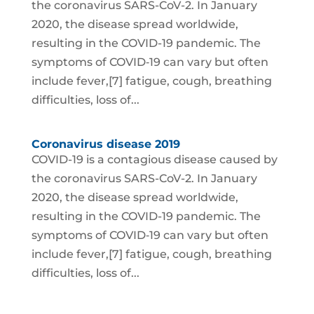
the coronavirus SARS-CoV-2. In January
2020, the disease spread worldwide,
resulting in the COVID-19 pandemic. The
symptoms of COVID‑19 can vary but often
include fever,[7] fatigue, cough, breathing
difficulties, loss of...
Coronavirus disease 2019
COVID-19 is a contagious disease caused by
the coronavirus SARS-CoV-2. In January
2020, the disease spread worldwide,
resulting in the COVID-19 pandemic. The
symptoms of COVID‑19 can vary but often
include fever,[7] fatigue, cough, breathing
difficulties, loss of...