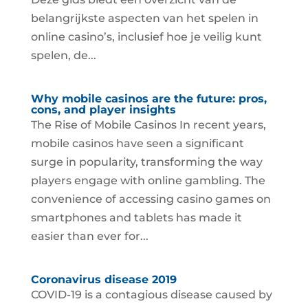
belangrijkste aspecten van het spelen in
online casino’s, inclusief hoe je veilig kunt
spelen, de...
Why mobile casinos are the future: pros,
cons, and player insights
The Rise of Mobile Casinos In recent years,
mobile casinos have seen a significant
surge in popularity, transforming the way
players engage with online gambling. The
convenience of accessing casino games on
smartphones and tablets has made it
easier than ever for...
Coronavirus disease 2019
COVID-19 is a contagious disease caused by