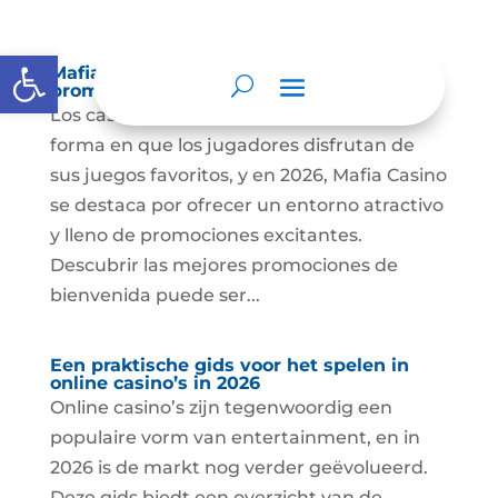
Abrir barra de herramientas
Mafia Casino: descubre las mejores
promociones de bienvenida en 2026
Los casinos en línea han revolucionado la
forma en que los jugadores disfrutan de
sus juegos favoritos, y en 2026, Mafia Casino
se destaca por ofrecer un entorno atractivo
y lleno de promociones excitantes.
Descubrir las mejores promociones de
bienvenida puede ser...
Een praktische gids voor het spelen in
online casino’s in 2026
Online casino’s zijn tegenwoordig een
populaire vorm van entertainment, en in
2026 is de markt nog verder geëvolueerd.
Deze gids biedt een overzicht van de