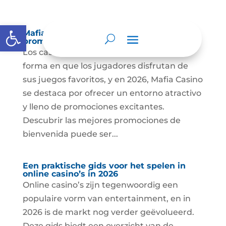
Abrir barra de herramientas
Mafia Casino: descubre las mejores
promociones de bienvenida en 2026
Los casinos en línea han revolucionado la
forma en que los jugadores disfrutan de
sus juegos favoritos, y en 2026, Mafia Casino
se destaca por ofrecer un entorno atractivo
y lleno de promociones excitantes.
Descubrir las mejores promociones de
bienvenida puede ser...
Een praktische gids voor het spelen in
online casino’s in 2026
Online casino’s zijn tegenwoordig een
populaire vorm van entertainment, en in
2026 is de markt nog verder geëvolueerd.
Deze gids biedt een overzicht van de