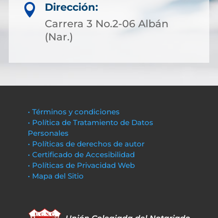
Dirección:

Carrera 3 No.2-06 Albán
(Nar.)
• Términos y condiciones
• Política de Tratamiento de Datos
Personales
• Políticas de derechos de autor
• Certificado de Accesibilidad
• Políticas de Privacidad Web
• Mapa del Sitio