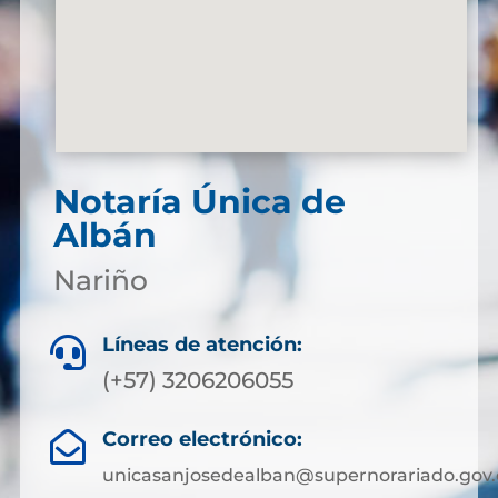
Notaría Única de
Albán
Nariño
Líneas de atención:

(+57) 3206206055
Correo electrónico:

unicasanjosedealban@supernorariado.gov.