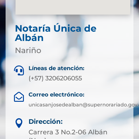
Notaría Única de
Albán
Nariño
Líneas de atención:

(+57) 3206206055
Correo electrónico:

unicasanjosedealban@supernorariado.gov.
Dirección:

Carrera 3 No.2-06 Albán