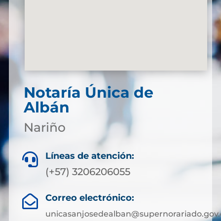
Notaría Única de
Albán
Nariño
Líneas de atención:

(+57) 3206206055
Correo electrónico:

unicasanjosedealban@supernorariado.gov.