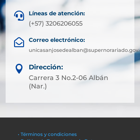
Líneas de atención:

(+57) 3206206055
Correo electrónico:

unicasanjosedealban@supernorariado.gov.
Dirección:

Carrera 3 No.2-06 Albán
(Nar.)
• Términos y condiciones