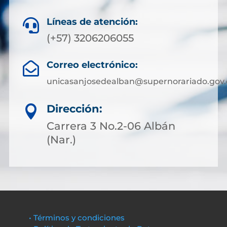
Líneas de atención:

(+57) 3206206055
Correo electrónico:

unicasanjosedealban@supernorariado.gov.
Dirección:

Carrera 3 No.2-06 Albán
(Nar.)
• Términos y condiciones