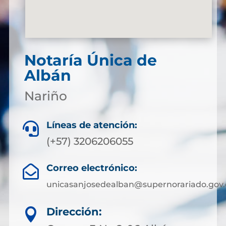
Notaría Única de
Albán
Nariño
Líneas de atención:

(+57) 3206206055
Correo electrónico:

unicasanjosedealban@supernorariado.gov.
Dirección:
