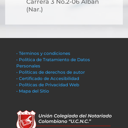
Carrera 3 No.2-06 Albán
(Nar.)
• Términos y condiciones
• Política de Tratamiento de Datos
Personales
• Políticas de derechos de autor
• Certificado de Accesibilidad
• Políticas de Privacidad Web
• Mapa del Sitio