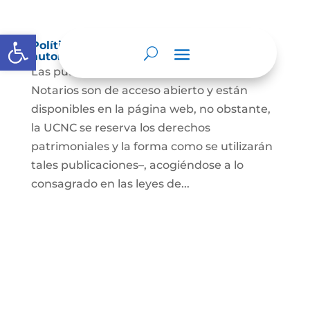
Abrir barra de herramientas
Política de derechos de autor y/o
autorización de uso sobre los contenidos
Las publicaciones de la UCNC y de los
Notarios son de acceso abierto y están
disponibles en la página web, no obstante,
la UCNC se reserva los derechos
patrimoniales y la forma como se utilizarán
tales publicaciones–, acogiéndose a lo
consagrado en las leyes de...