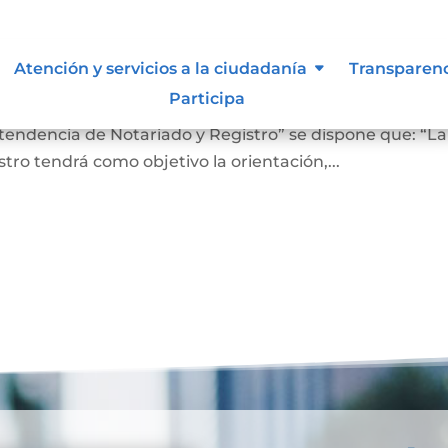
 lo vigilan
Atención y servicios a la ciudadanía
Transparen
Participa
ro En el Artículo 4 del Decreto 2723 de 2014, “Por el cu
ntendencia de Notariado y Registro” se dispone que: “La
ro tendrá como objetivo la orientación,...