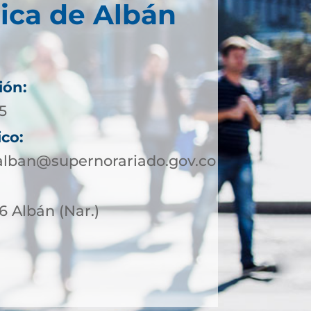
ica de Albán
ión:
5
ico:
alban@supernorariado.gov.co
6 Albán (Nar.)