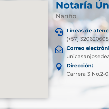
Notaría Ún
Nariño
Líneas de atenc

(+57) 320620605
Correo electrón

unicasanjosede
Dirección:

Carrera 3 No.2-0