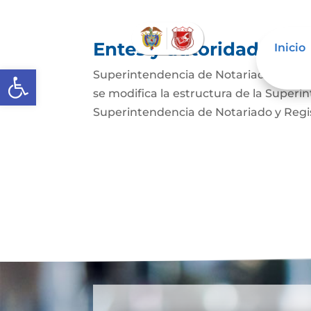
Entes y autoridades que
Inicio
Abrir barra de herramientas
Superintendencia de Notariado y Regist
se modifica la estructura de la Superi
Superintendencia de Notariado y Regist