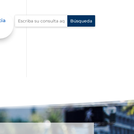
cia
al