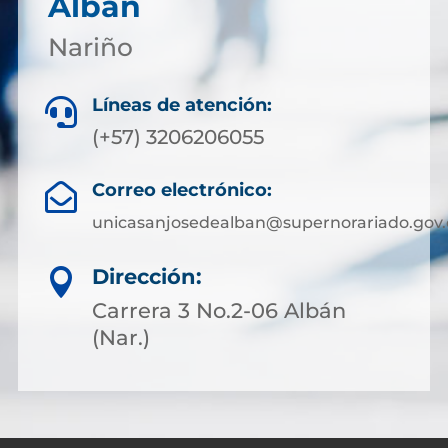
Albán
Nariño
Líneas de atención:

(+57) 3206206055
Correo electrónico:

unicasanjosedealban@supernorariado.gov.
Dirección:

Carrera 3 No.2-06 Albán
(Nar.)