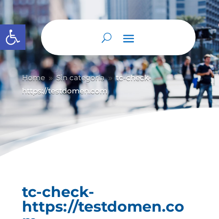
Abrir barra de herramientas
Home
Sin categoría
tc-check-
9
9
https://testdomen.com
tc-check-
https://testdomen.co