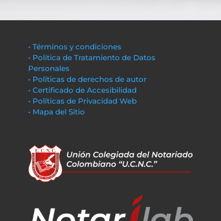
• Términos y condiciones
• Política de Tratamiento de Datos
Personales
• Políticas de derechos de autor
• Certificado de Accesibilidad
• Políticas de Privacidad Web
• Mapa del Sitio