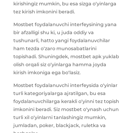
kirishingiz mumkin, bu esa sizga o‘yinlarga
tez kirish imkonini beradi.
Mostbet foydalanuvchi interfeysining yana
bir afzalligi shu ki, u juda oddiy va
tushunarli, hatto yangi foydalanuvchilar
ham tezda o‘zaro munosabatlarini
topishadi. Shuningdek, mostbet apk yuklab
olish orqali siz o‘yinlarga hamma joyda
kirish imkoniga ega bo‘lasiz.
Mostbet foydalanuvchi interfeysida o‘yinlar
turli kategoriyalarga ajratilgan, bu esa
foydalanuvchilarga kerakli o‘yinni tez topish
imkonini beradi. Siz mostbet o‘ynash uchun
turli xil o‘yinlarni tanlashingiz mumkin,
jumladan, poker, blackjack, ruletka va