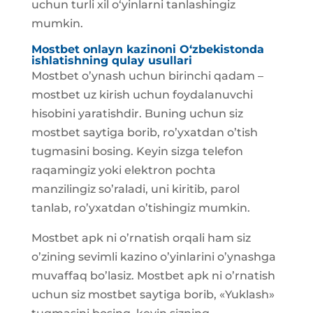
uchun turli xil o‘yinlarni tanlashingiz
mumkin.
Mostbet onlayn kazinoni O‘zbekistonda
ishlatishning qulay usullari
Mostbet o’ynash uchun birinchi qadam –
mostbet uz kirish uchun foydalanuvchi
hisobini yaratishdir. Buning uchun siz
mostbet saytiga borib, ro’yxatdan o’tish
tugmasini bosing. Keyin sizga telefon
raqamingiz yoki elektron pochta
manzilingiz so’raladi, uni kiritib, parol
tanlab, ro’yxatdan o’tishingiz mumkin.
Mostbet apk ni o’rnatish orqali ham siz
o’zining sevimli kazino o’yinlarini o’ynashga
muvaffaq bo’lasiz. Mostbet apk ni o’rnatish
uchun siz mostbet saytiga borib, «Yuklash»