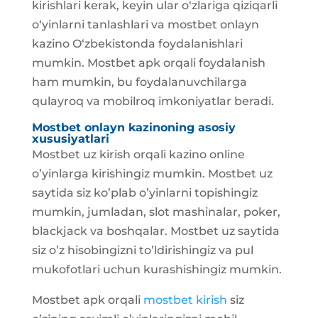
kirishlari kerak, keyin ular o‘zlariga qiziqarli
o‘yinlarni tanlashlari va mostbet onlayn
kazino O‘zbekistonda foydalanishlari
mumkin. Mostbet apk orqali foydalanish
ham mumkin, bu foydalanuvchilarga
qulayroq va mobilroq imkoniyatlar beradi.
Mostbet onlayn kazinoning asosiy
xususiyatlari
Mostbet uz kirish orqali kazino online
o’yinlarga kirishingiz mumkin. Mostbet uz
saytida siz ko’plab o’yinlarni topishingiz
mumkin, jumladan, slot mashinalar, poker,
blackjack va boshqalar. Mostbet uz saytida
siz o’z hisobingizni to’ldirishingiz va pul
mukofotlari uchun kurashishingiz mumkin.
Mostbet apk orqali
mostbet kirish
siz