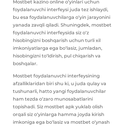
Mostbet kazino online o‘yinlari uchun
foydalanuvchi interfeysi juda tez ishlaydi,
bu esa foydalanuvchilarga o‘yin jarayonini
yanada zavqli qiladi. Shuningdek, mostbet
foydalanuvchi interfeysida siz o‘z
hisobingizni boshqarish uchun turli xil
imkoniyatlarga ega bo‘lasiz, jumladan,
hisobingizni to‘ldirish, pul chiqarish va
boshqalar.
Mostbet foydalanuvchi interfeysining
afzalliklaridan biri shu ki, u juda qulay va
tushunarli, hatto yangi foydalanuvchilar
ham tezda o‘zaro munosabatlarini
topishadi. Siz mostbet apk yuklab olish
orqali siz o‘yinlarga hamma joyda kirish
imkoniga ega bo‘lasiz va mostbet o‘ynash