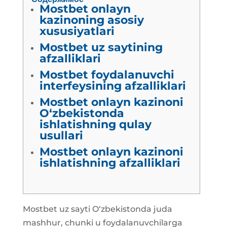
Mostbet onlayn
kazinoning asosiy
xususiyatlari
Mostbet uz saytining
afzalliklari
Mostbet foydalanuvchi
interfeysining afzalliklari
Mostbet onlayn kazinoni
O‘zbekistonda
ishlatishning qulay
usullari
Mostbet onlayn kazinoni
ishlatishning afzalliklari
Mostbet uz sayti O‘zbekistonda juda
mashhur, chunki u foydalanuvchilarga