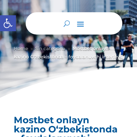
Abrir barra de herramientas
Home
Sin categoría
Mostbet onlayn
9
9
kazino O‘zbekistonda – foydalanuvchi interfeysi
Mostbet onlayn
kazino O‘zbekistonda