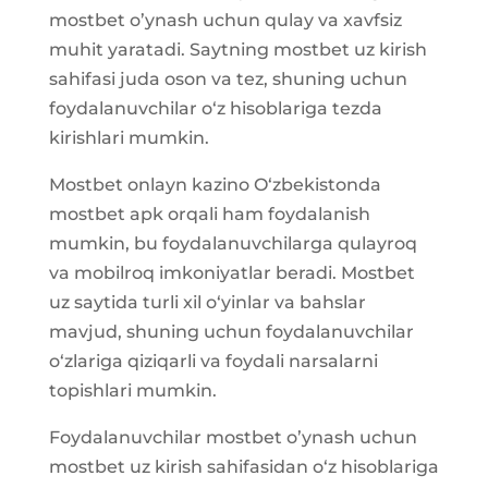
mostbet o’ynash uchun qulay va xavfsiz
muhit yaratadi. Saytning mostbet uz kirish
sahifasi juda oson va tez, shuning uchun
foydalanuvchilar o‘z hisoblariga tezda
kirishlari mumkin.
Mostbet onlayn kazino O‘zbekistonda
mostbet apk orqali ham foydalanish
mumkin, bu foydalanuvchilarga qulayroq
va mobilroq imkoniyatlar beradi. Mostbet
uz saytida turli xil o‘yinlar va bahslar
mavjud, shuning uchun foydalanuvchilar
o‘zlariga qiziqarli va foydali narsalarni
topishlari mumkin.
Foydalanuvchilar mostbet o’ynash uchun
mostbet uz kirish sahifasidan o‘z hisoblariga