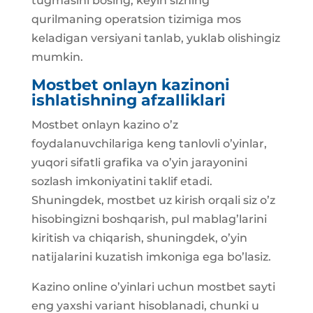
tugmasini bosing, keyin sizning
qurilmaning operatsion tizimiga mos
keladigan versiyani tanlab, yuklab olishingiz
mumkin.
Mostbet onlayn kazinoni
ishlatishning afzalliklari
Mostbet onlayn kazino o’z
foydalanuvchilariga keng tanlovli o’yinlar,
yuqori sifatli grafika va o’yin jarayonini
sozlash imkoniyatini taklif etadi.
Shuningdek, mostbet uz kirish orqali siz o’z
hisobingizni boshqarish, pul mablag’larini
kiritish va chiqarish, shuningdek, o’yin
natijalarini kuzatish imkoniga ega bo’lasiz.
Kazino online o’yinlari uchun mostbet sayti
eng yaxshi variant hisoblanadi, chunki u