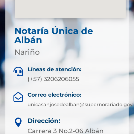
Notaría Única de
Albán
Nariño
Líneas de atención:

(+57) 3206206055
Correo electrónico:

unicasanjosedealban@supernorariado.gov.
Dirección:

Carrera 3 No.2-06 Albán