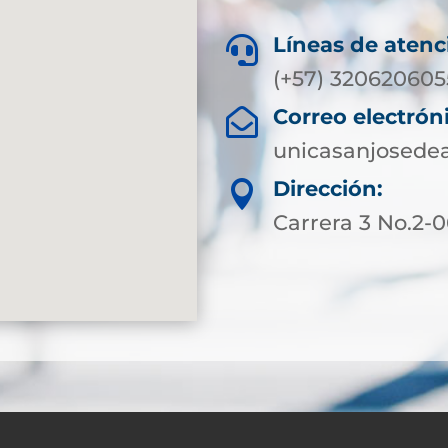
Líneas de atenc

(+57) 320620605
Correo electrón

unicasanjosede
Dirección:

Carrera 3 No.2-0