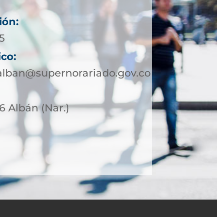
ión:
5
ico:
alban@supernorariado.gov.co
6 Albán (Nar.)