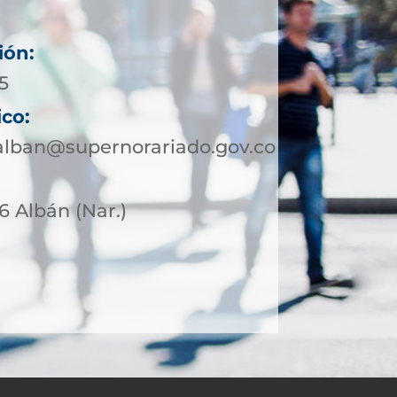
ión:
5
ico:
alban@supernorariado.gov.co
6 Albán (Nar.)