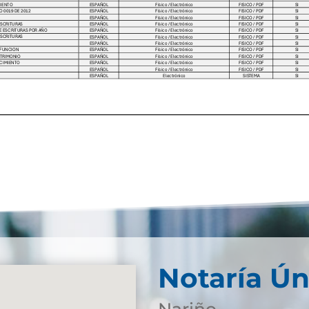
Notaría Ún
Nariño