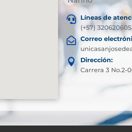
Líneas de atenc

(+57) 320620605
Correo electrón

unicasanjosede
Dirección:

Carrera 3 No.2-0