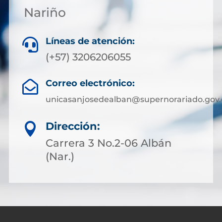
Nariño
Líneas de atención:

(+57) 3206206055
Correo electrónico:

unicasanjosedealban@supernorariado.gov.
Dirección:

Carrera 3 No.2-06 Albán
(Nar.)